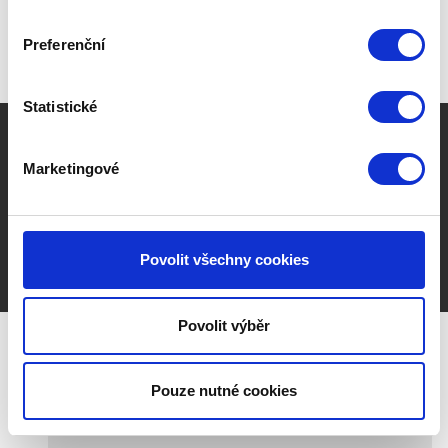
Preferenční
Statistické
Veterinární centrum ''U Pastelky'' | Socializační školka
Marketingové
pro štěňata - Kořenov
MVDr. Oldřich Setunský, IČ 42717655,
Kořenov 542
,
Kořenov 468 49
Povolit všechny cookies
Vytvořeno na
Webmium
Povolit výběr
Používáním těchto stránek vyjadřujete souhlas s využitím
cookies
.
Pouze nutné cookies
OK